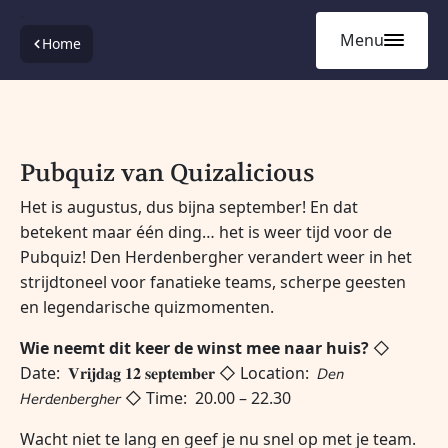
.
Menu
Home
Pubquiz van Quizalicious
Het is augustus, dus bijna september! En dat
betekent maar één ding… het is weer tijd voor de
Pubquiz!
Den Herdenbergher verandert weer in het
strijdtoneel voor fanatieke teams, scherpe geesten
en legendarische quizmomenten.
Wie neemt dit keer de winst mee naar huis?
◇
Date: 𝐕𝐫𝐢𝐣𝐝𝐚𝐠 𝟏𝟐 𝐬𝐞𝐩𝐭𝐞𝐦𝐛𝐞𝐫
◇ Location: 𝘋𝘦𝘯
𝘏𝘦𝘳𝘥𝘦𝘯𝘣𝘦𝘳𝘨𝘩𝘦𝘳
◇ Time: 20.00 – 22.30
Wacht niet te lang en geef je nu snel op met je team.