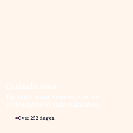
Quizalicious
De quiz waar teamspirit en
gezelligheid samenkomen
Over 252 dagen