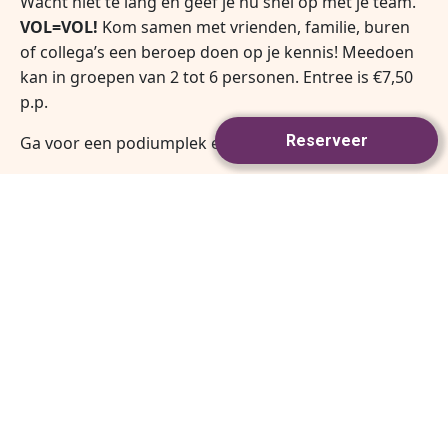
Wacht niet te lang en geef je nu snel op met je team.
VOL=VOL!
Kom samen met vrienden, familie, buren
of collega’s een beroep doen op je kennis!
Meedoen
kan in groepen van 2 tot 6 personen.
Entree is €7,50
p.p.
Ga voor een podiumplek en win mooie prijzen!
Opgeven kan door een mail te sturen naar
info@quizalicious.nl
of een DM te sturen.
De
pubquiz start om 20.00, inloop vanaf 19.30!