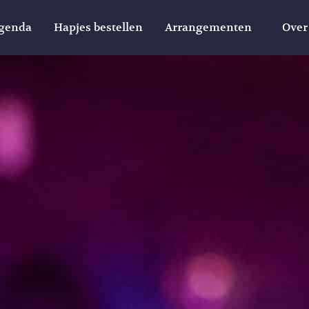
genda
Hapjes bestellen
Arrangementen
Over
High Beer & High Wine
Cade
 house!
Zakelijk
Vaca
Feest & Partij
Cont