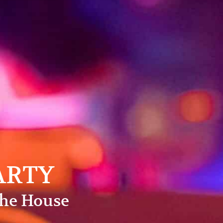
ARTY
the House