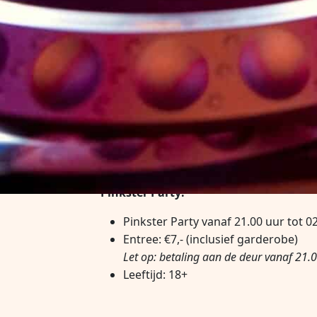
Op
zaterdag 23 mei
knallen we het Pink
chillen met je vrienden, dans en geniet 
Pinkster Party:
Pinkster Party vanaf 21.00 uur tot 0
Entree: €7,- (inclusief garderobe)
Let op: betaling aan de deur vanaf 21.
Leeftijd: 18+