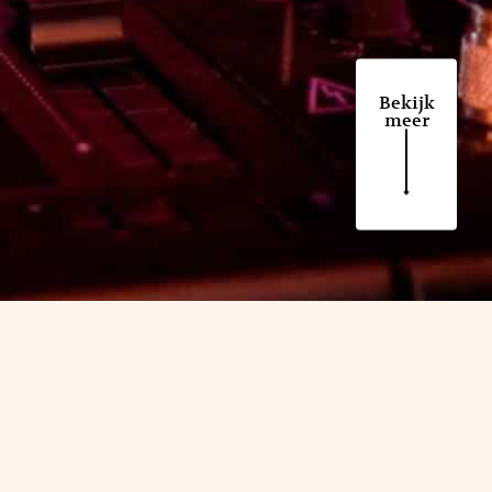
Bekijk
meer
en zorgt voor de ultieme feestvibe. Kom
sen!