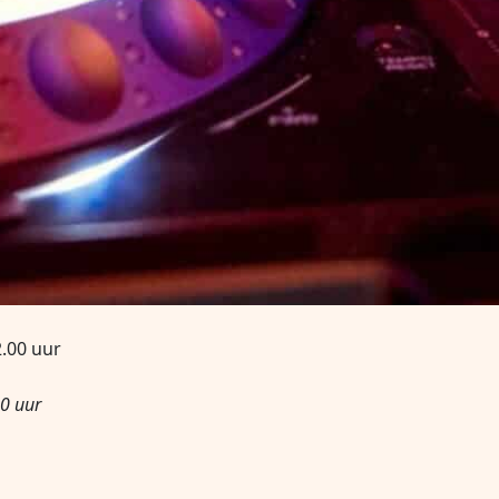
sterweekend vol gas in! DJ HARDEZ draait de vetste tracks 
van een topavond. Dit wordt weer een feestje om niet te mis
2.00 uur
00 uur