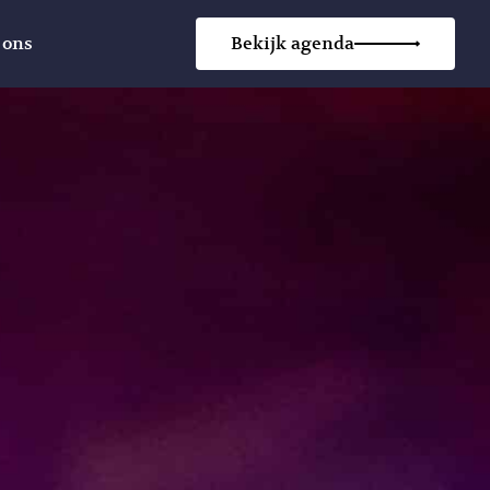
 ons
Bekijk agenda
aubon
tures
act