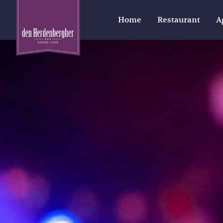
Home
Restaurant
A
.
Home
Pinkster Party met DJ HARDEZ in the